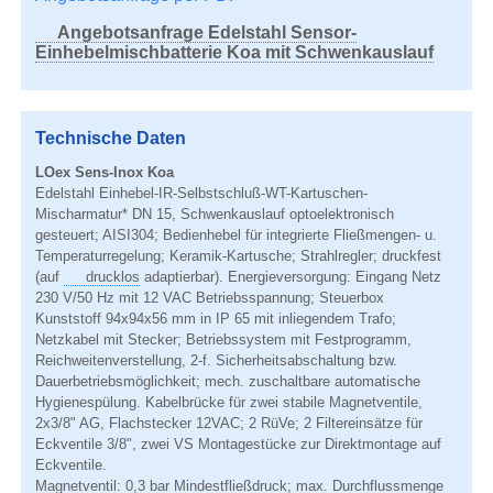
Downloads
Angebotsanfrage Edelstahl Sensor-
Einhebelmischbatterie Koa mit Schwenkauslauf
Betriebsanleitungen
Stammblätter
Richtlinien & Verordnungen
Technische Daten
Über LOex
LOex Sens-Inox Koa
Edelstahl Einhebel-IR-Selbstschluß-WT-Kartuschen-
Mischarmatur* DN 15, Schwenkauslauf optoelektronisch
gesteuert; AISI304; Bedienhebel für integrierte Fließmengen- u.
Temperaturregelung; Keramik-Kartusche; Strahlregler; druckfest
(auf
drucklos
adaptierbar). Energieversorgung: Eingang Netz
230 V/50 Hz mit 12 VAC Betriebsspannung; Steuerbox
Kunststoff 94x94x56 mm in IP 65 mit inliegendem Trafo;
Netzkabel mit Stecker; Betriebssystem mit Festprogramm,
Reichweitenverstellung, 2-f. Sicherheitsabschaltung bzw.
Dauerbetriebsmöglichkeit; mech. zuschaltbare automatische
Hygienespülung. Kabelbrücke für zwei stabile Magnetventile,
2x3/8" AG, Flachstecker 12VAC; 2 RüVe; 2 Filtereinsätze für
Eckventile 3/8", zwei VS Montagestücke zur Direktmontage auf
Eckventile.
Magnetventil: 0,3 bar Mindestfließdruck; max. Durchflussmenge