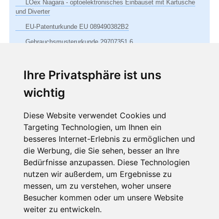
LOex Niagara - optoelektronisches Einbauset mit Kartusche
und Diverter
EU-Patenturkunde EU 089490382B2
Gebrauchsmusterurkunde 29707351.6
Ihre Privatsphäre ist uns
wichtig
Zum Bezug des Newsletters jetzt auf das grüne Feld
klicken
Diese Website verwendet Cookies und
Targeting Technologien, um Ihnen ein
Newsletterverwaltung
besseres Internet-Erlebnis zu ermöglichen und
die Werbung, die Sie sehen, besser an Ihre
Bedürfnisse anzupassen. Diese Technologien
nutzen wir außerdem, um Ergebnisse zu
messen, um zu verstehen, woher unsere
Besucher kommen oder um unsere Website
weiter zu entwickeln.
Navigation
Sitemap
AGB
Datenschutz
Impressum
Kontakt