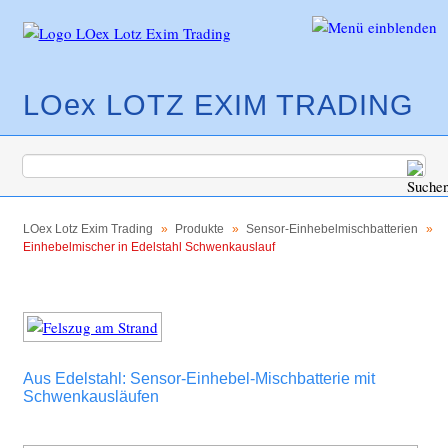
LOex LOTZ EXIM TRADING
Navigation
Produkte
überspringen
LOex Lotz Exim Trading
Produkte
Sensor-Einhebelmischbatterien
Einhebelmischer in Edelstahl Schwenkauslauf
Sensorarmaturen mit Schwenkauslauf
OXuna - Sensorarmaturenserie aus Edelstahl
Sensor-Standarmaturen aus Edelstahl oder
Messing
Aus Edelstahl: Sensor-Einhebel-Mischbatterie mit
Sensor-Standarmaturen in
Schwenkausläufen
Pulverbeschichtung
Sensor-Wandarmaturen in Edelstahl und in