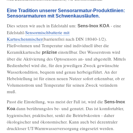
ES Sensorarmaturen Wand UP
Eine Tradition unserer Sensorarmatur-Produktlinien:
ES Sanitärelektronik Dusche UP Sensor-
Sensorarmaturen mit Schwenkausläufen.
Piezo
Dies setzen wir auch in Edelstahl um:
- eine
Sens-Inox KOA
ES Sanitärelektronik Urinal WC UP
Edelstahl-
Sensormischbatterie mit
Kartuschenmischer
(barrierefrei nach DIN 18040-1/2).
ES Piezo-Tasterarmaturen Stand
Fließvolumen und Temperatur sind individuell über die
ES Piezo-Tasterarmaturen Wand UP
Keramikkartusche
einstellbar. Der Wasserstrom wird
präzise
über die Aktivierung des Optosensors an- und abgestellt. Mittels
Edelstahlarmaturen manuell
Bedienhebel wird die, für den jeweiligen Zweck gewünschte
Wasserkondition, bequem und genau herbeigeführt. An der
ES Standarmaturen Trink- u. VE-Wasser
Hebelstellung ist für einen neuen Nutzer sofort erkennbar, ob er
ES Wandarmaturen Trink- u. VE-Wasser
Volumenstrom und Temperatur für seinen Zweck verändern
muß.
ES Pendelbrausen für VE- und Trinkwasser
Passt die Einstellung, was meist der Fall ist, wird die
Sens-Inox
Edelstahl-Sonderzubehör
dann berührungslos be- und genutzt. Das ist komfortabler,
Koa
ES VE-Wasser Druckluft Hygienepistolen-Set
hygienischer, praktischer, senkt die Betriebskosten - daher
ökologischer und ökonomischer. Kann auch bei dezentraler
ES Sensorspender für Seifen- u.
druckloser UT-Warmwasserversorgung eingesetzt werden.
Desinfektionsmittel