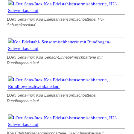
Chrom - AP
Sensor-Designarmaturen mit starrem Auslauf
LOex Sens-Inox Koa Edelstahlsensormischbatterie, HU-
Schwenkauslauf
Design-Sensormischbatterie starr – in
Schwarz
Sensor-Designwaschtischarmaturen starr - in
Chrom
LOex Sens-Inox Koa Sensor-Einhebelmischbatterie mit
Sensor-Einhebelmischbatterien
Rundbogenauslauf
Einhebelmischer in Edelstahl
Schwenkauslauf
Einhebelmischer in Chrom
LOex Sens-Inox Koa Edelstahlsensormischbatterie,
Edelstahlarmaturen elektronisch
Rundbogenauslauf
ES Sensoramaturen Stand
ES Sensor Hygienearmatur Stand
ES Sensoramaturen Wand AP
Koa Edelstahlsensormischbatterie, HU-Schwenkauslauf