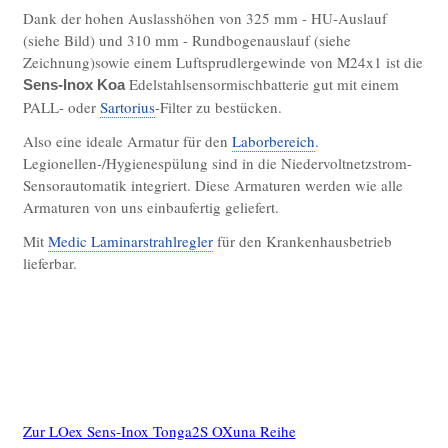
Dank der hohen Auslasshöhen von 325 mm - HU-Auslauf
ES Covid-Prüfschleusen mit Masken- u.
(siehe Bild) und 310 mm - Rundbogenauslauf (siehe
Temperaturprüfung
Zeichnung)sowie einem Luftsprudlergewinde von M24x1 ist die
ES Einzel- Mehrplatz-
Edelstahlsensormischbatterie gut mit einem
Sens-Inox Koa
Sensorseifenspenderanlagen
PALL- oder
Sartorius
-Filter zu bestücken.
ES Waschraum Accessoires
Also eine ideale Armatur für den
Laborbereich
.
Legionellen-/Hygienespülung sind in die Niedervoltnetzstrom-
Zubehör/Ersatzteile
Sensorautomatik integriert. Diese Armaturen werden wie alle
Sonderbauten
Armaturen von uns einbaufertig geliefert.
ES-Trinkbrunnenbecken mit ATM-
Mit
Medic Laminarstrahlregler
für den Krankenhausbetrieb
lieferbar.
Antitropfmulde
Kniehebel Selbstschlussarmatur
Elektronik
Sanitärelektronik
Sanitärarmaturen
Zur LOex Sens-Inox Tonga2S OXuna Reihe
Sonderfertigungen