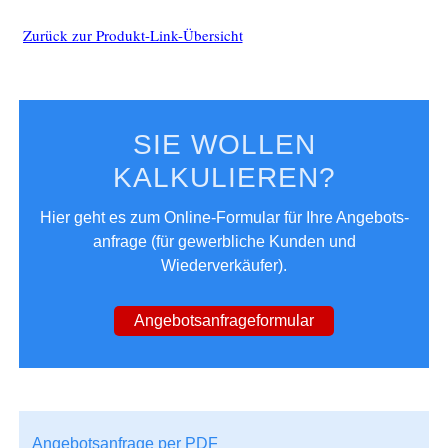
Sonderfertigungen - Laborbereiche
Zurück zur Produkt-Link-Übersicht
Anwendungen
Medizin
Labor
SIE WOLLEN
Nahrungsmittelherstellung/HoReCa
KALKULIEREN?
Bad – barrierefrei
Hier geht es zum Online-Formular für Ihre Angebots­
Objektbereich
anfrage (für gewerbliche Kunden und
Vorteile
Wiederverkäufer).
Drucklose Sensorarmaturen
Angebotsanfrageformular
Hygiene
Umweltschutz
Sicherheit
Barrierefreiheit
Angebotsanfrage per PDF