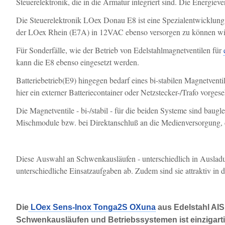
Steuerelektronik, die in die Armatur integriert sind. Die Energieve
Die Steuerelektronik LOex Donau E8 ist eine Spezialentwicklun
der LOex Rhein (E7A) in 12VAC ebenso versorgen zu können wi
Für Sonderfälle, wie der Betrieb von Edelstahlmagnetventilen für
kann die E8 ebenso eingesetzt werden.
Batteriebetrieb(E9) hingegen bedarf eines bi-stabilen Magnetvent
hier ein externer Batteriecontainer oder Netzstecker-/Trafo vorges
Die Magnetventile - bi-/stabil - für die beiden Systeme sind b
Mischmodule bzw. bei Direktanschluß an die Medienversorgung,
Diese Auswahl an Schwenkausläufen - unterschiedlich in Ausladu
unterschiedliche Einsatzaufgaben ab. Zudem sind sie attraktiv in
Die
LOex Sens-Inox Tonga2S OXuna
aus Edelstahl AISI
Schwenkausläufen und Betriebssystemen ist einzigarti