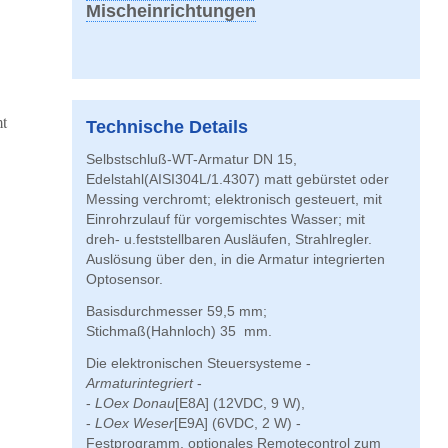
Mischeinrichtungen
t
Technische Details
Selbstschluß-WT-Armatur DN 15,
Edelstahl(AISI304L/1.4307) matt gebürstet oder
Messing verchromt; elektronisch gesteuert, mit
Einrohrzulauf für vorgemischtes Wasser; mit
dreh- u.feststellbaren Ausläufen, Strahlregler.
Auslösung über den, in die Armatur integrierten
Optosensor.
Basisdurchmesser 59,5 mm;
Stichmaß(Hahnloch) 35 mm.
Die elektronischen Steuersysteme -
Armaturintegriert
-
-
LOex Donau
[E8A] (12VDC, 9 W),
-
LOex Weser
[E9A] (6VDC, 2 W) -
Festprogramm, optionales Remotecontrol zum