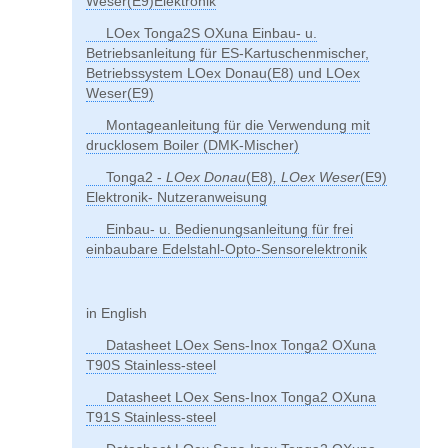
Weser(E9)Elektronik
LOex Tonga2S OXuna Einbau- u.
Betriebsanleitung für ES-Kartuschenmischer,
Betriebssystem LOex Donau(E8) und LOex
Weser(E9)
Montageanleitung für die Verwendung mit
drucklosem Boiler (DMK-Mischer)
Tonga2 -
LOex Donau
(E8)
, LOex Weser
(E9)
Elektronik- Nutzeranweisung
Einbau- u. Bedienungsanleitung für frei
einbaubare Edelstahl-Opto-Sensorelektronik
in English
Datasheet LOex Sens-Inox Tonga2 OXuna
T90S Stainless-steel
Datasheet LOex Sens-Inox Tonga2 OXuna
T91S Stainless-steel