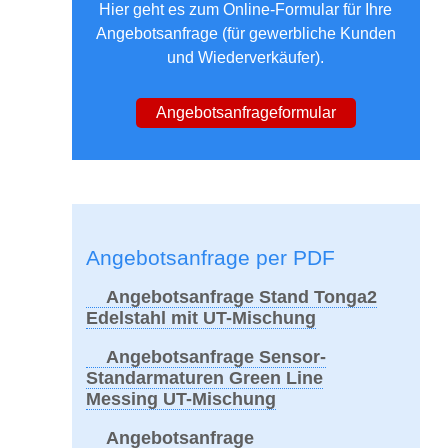
Hier geht es zum Online-Formular für Ihre
Angebots­anfrage (für gewerbliche Kunden
und Wiederverkäufer).
Angebotsanfrageformular
Angebotsanfrage per PDF
Angebotsanfrage Stand Tonga2
Edelstahl mit UT-Mischung
Angebotsanfrage Sensor-
Standarmaturen Green Line
Messing UT-Mischung
Angebotsanfrage