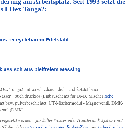
rderung am Arbeitsplatz.
Seit 1993
setzt die
ls LOex Tonga2:
us receyclebarem Edelstahl
lassisch aus bleifreiem Messing
ex Tonga2 mit verschiedenen dreh- und feststellbaren
s Wasser – auch drucklos (Einbauschema für DMK-Mischer
siehe
omt bzw. pulverbeschichtet. UT-Mischermodul - Magnetventil, DMK-
kventil (DMK).
eingesetzt werden – für kaltes Wasser oder Haustechnik-Systeme mit
en(Galleys)der
österreichischen roten Railjet-Züge
, der
tschechischen