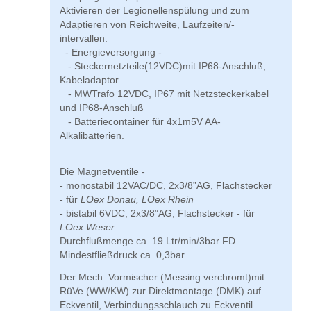
Aktivieren der Legionellenspülung und zum
Adaptieren von Reichweite, Laufzeiten/-
intervallen.
- Energieversorgung -
- Steckernetzteile(12VDC)mit IP68-Anschluß,
Kabeladaptor
- MWTrafo 12VDC, IP67 mit Netzsteckerkabel
und IP68-Anschluß
- Batteriecontainer für 4x1m5V AA-
Alkalibatterien.
Die Magnetventile -
- monostabil 12VAC/DC, 2x3/8”AG, Flachstecker
- für
LOex Donau, LOex Rhein
- bistabil 6VDC, 2x3/8”AG, Flachstecker - für
LOex Weser
Durchflußmenge ca. 19 Ltr/min/3bar FD.
Mindestfließdruck ca. 0,3bar.
Der
Mech. Vormischer
(Messing verchromt)mit
RüVe (WW/KW) zur Direktmontage (DMK) auf
Eckventil, Verbindungsschlauch zu Eckventil.