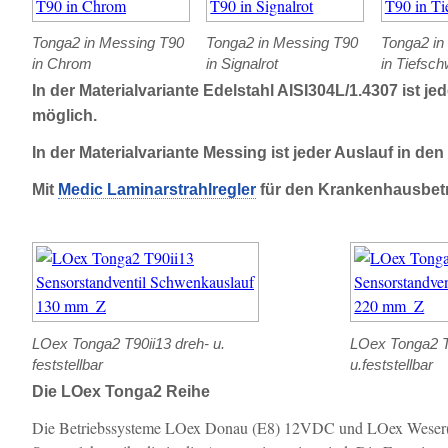
Tonga2 in Messing T90
Tonga2 in Messing T90
Tonga2 in
in Chrom
in Signalrot
in Tiefsc
In der Materialvariante Edelstahl AISI304L/1.4307 ist 
möglich.
In der Materialvariante Messing ist jeder Auslauf in 
Mit
Medic Laminarstrahlregler
für den Krankenhausbetri
LOex Tonga2 T90ii13 dreh- u.
LOex Tonga2 T
feststellbar
u.feststellbar
Die LOex Tonga2 Reihe
Die Betriebssysteme LOex Donau (E8) 12VDC und LOex Weser(E