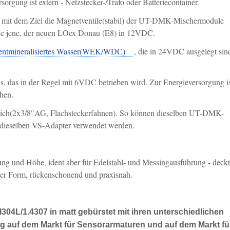
rsorgung ist extern - Netzstecker-/Trafo oder Batteriecontainer.
g mit dem Ziel die Magnetventile(stabil) der UT-DMK-Mischermodule
e jene, der neuen LOex Donau (E8) in 12VDC.
entmineralisiertes Wasser(WEK/WDC)
, die in 24VDC ausgelegt sin
ils, das in der Regel mit 6VDC betrieben wird. Zur Energieversorgung i
ehen.
augleich(2x3/8"AG, Flachsteckerfahnen). So können dieselben UT-DMK-
 dieselben VS-Adapter verwendet werden.
ng und Höhe, ident aber für Edelstahl- und Messingausführung - deckt
 der Form, rückenschonend und praxisnah.
304L/1.4307 in matt gebürstet mit ihren unterschiedlichen
g auf dem Markt für Sensorarmaturen und auf dem Markt fü