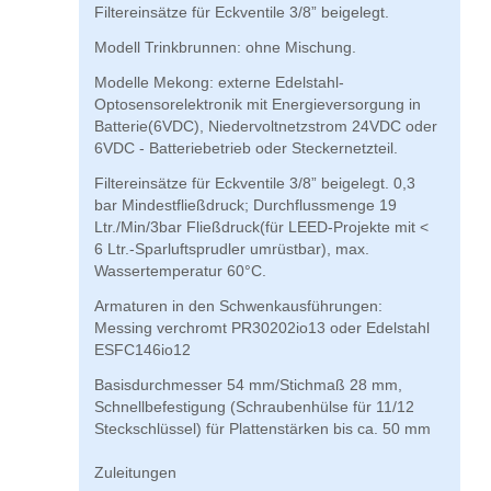
Filtereinsätze für Eckventile 3/8” beigelegt.
Modell Trinkbrunnen: ohne Mischung.
Modelle Mekong: externe Edelstahl-
Optosensorelektronik mit Energieversorgung in
Batterie(6VDC), Niedervoltnetzstrom 24VDC oder
6VDC - Batteriebetrieb oder Steckernetzteil.
Filtereinsätze für Eckventile 3/8” beigelegt. 0,3
bar Mindestfließdruck; Durchflussmenge 19
Ltr./Min/3bar Fließdruck(für LEED-Projekte mit <
6 Ltr.-Sparluftsprudler umrüstbar), max.
Wassertemperatur 60°C.
Armaturen in den Schwenkausführungen:
Messing verchromt PR30202io13 oder Edelstahl
ESFC146io12
Basisdurchmesser 54 mm/Stichmaß 28 mm,
Schnellbefestigung (Schraubenhülse für 11/12
Steckschlüssel) für Plattenstärken bis ca. 50 mm
Zuleitungen