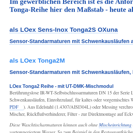
Im gewerblichen Bereich ist es die Anfo
Tonga-Reihe hier den Maßstab - heute a
als LOex Sens-Inox Tonga2S OXuna
Sensor-Standarmaturen mit Schwenkausläufen a
als LOex Tonga2M
Sensor-Standarmaturen mit Schwenkausläufen, k
LOex Tonga2 Reihe - mit UT-DMK-Mischmodul
Berührungslose IR-WT-Selbstschlussarmaturen DN 15 der Serie LO
Schwenkausläufen, Einrohrzulauf, für kaltes oder vorgemischte
PDF
). Aus Edelstahl (1.4307/AISI304L) oder Messing verchr
Mischer, Rückflußverhinderer, Filter - zur Direktmontage auf Ec
Diese Waschtischarmaturen können auch ohne
Mischeinrichtung
vortemperiertem Wasser. So zum Beispiel in den Restaurantküch