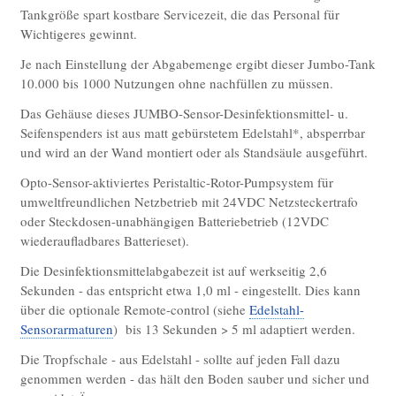
Tankgröße spart kostbare Servicezeit, die das Personal für
ES Covid-Prüfschleusen mit Masken- u.
Wichtigeres gewinnt.
Temperaturprüfung
Je nach Einstellung der Abgabemenge ergibt dieser Jumbo-Tank
ES Einzel- Mehrplatz-
10.000 bis 1000 Nutzungen ohne nachfüllen zu müssen.
Sensorseifenspenderanlagen
Das Gehäuse dieses JUMBO-Sensor-Desinfektionsmittel- u.
ES Waschraum Accessoires
Seifenspenders ist aus matt gebürstetem Edelstahl*, absperrbar
und wird an der Wand montiert oder als Standsäule ausgeführt.
Zubehör/Ersatzteile
Opto-Sensor-aktiviertes Peristaltic-Rotor-Pumpsystem für
Sonderbauten
umweltfreundlichen Netzbetrieb mit 24VDC Netzsteckertrafo
ES-Trinkbrunnenbecken mit ATM-
oder Steckdosen-unabhängigen Batteriebetrieb (12VDC
Antitropfmulde
wiederaufladbares Batterieset).
Kniehebel Selbstschlussarmatur
Die Desinfektionsmittelabgabezeit ist auf werkseitig 2,6
Sekunden - das entspricht etwa 1,0 ml - eingestellt. Dies kann
Elektronik
über die optionale Remote-control (siehe
Edelstahl-
Sanitärelektronik
Sensorarmaturen
) bis 13 Sekunden > 5 ml adaptiert werden.
Sanitärarmaturen
Die Tropfschale - aus Edelstahl - sollte auf jeden Fall dazu
genommen werden - das hält den Boden sauber und sicher und
Sonderfertigungen