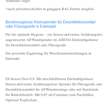
vermeidet Ärger.
Sonderfertigungen - Laborbereiche
*auch pulverbeschichtet in gängigen RAL-Farben möglich.
Anwendungen
Medizin
Berührungslose Kleinspender für Desinfektionsmittel
oder Flüssigseife in Edelstahl
Labor
Für die optimale Hygiene – ein Sensor-aktivierter, berührungslos
Nahrungsmittelherstellung/HoReCa
angesteuerter AP-Wandspender im AISI304-Edelstahlgehäuse
für Desinfektionsmittel oder Flüssigseife.
Bad – barrierefrei
Die passende Ergänzung für Waschraumeinrichtungen in
Objektbereich
Edelstahl.
Vorteile
Drucklose Sensorarmaturen
ES Sensor Desi-0,8: Mit abschließbarem Edelstahlgehäuse:
Hygiene
Sensor-aktivierter, berührungsloser Spender für Flüssigseife oder
Umweltschutz
Desinfektionsmittel für AP-Wandmontage oder mit Standsäule,
für Batteriebetrieb. Mit 0,85 ml-Container zum Nachfüllen.
Sicherheit
Optional Tropfschale.
Barrierefreiheit