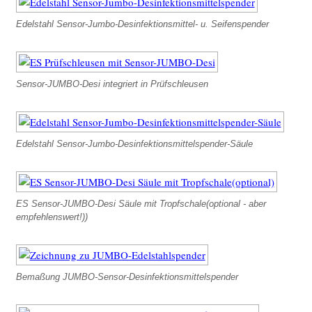
Chrom - AP
Edelstahl Sensor-Jumbo-Desinfektionsmittel- u. Seifenspender
Sensor-Designarmaturen mit starrem Auslauf
Design-Sensormischbatterie starr – in
Schwarz
Sensor-JUMBO-Desi integriert in Prüfschleusen
Sensor-Designwaschtischarmaturen starr - in
Chrom
Sensor-Einhebelmischbatterien
Edelstahl Sensor-Jumbo-Desinfektionsmittelspender-Säule
Einhebelmischer in Edelstahl
Schwenkauslauf
Einhebelmischer in Chrom
ES Sensor-JUMBO-Desi Säule mit Tropfschale(optional - aber
empfehlenswert!))
Edelstahlarmaturen elektronisch
ES Sensoramaturen Stand
ES Sensor Hygienearmatur Stand
Bemaßung JUMBO-Sensor-Desinfektionsmittelspender
ES Sensoramaturen Wand AP