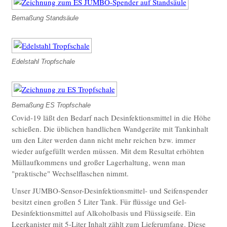
ES Sensorarmaturen Wand UP
Bemaßung Standsäule
ES Sanitärelektronik Dusche UP Sensor-
Piezo
ES Sanitärelektronik Urinal WC UP
Edelstahl Tropfschale
ES Piezo-Tasterarmaturen Stand
ES Piezo-Tasterarmaturen Wand UP
Edelstahlarmaturen manuell
Bemaßung ES Tropfschale
Covid-19 läßt den Bedarf nach Desinfektionsmittel in die Höhe
ES Standarmaturen Trink- u. VE-Wasser
schießen. Die üblichen handlichen Wandgeräte mit Tankinhalt
um den Liter werden dann nicht mehr reichen bzw. immer
ES Wandarmaturen Trink- u. VE-Wasser
wieder aufgefüllt werden müssen. Mit dem Resultat erhöhten
ES Pendelbrausen für VE- und Trinkwasser
Müllaufkommens und großer Lagerhaltung, wenn man
"praktische" Wechselflaschen nimmt.
Edelstahl-Sonderzubehör
Unser JUMBO-Sensor-Desinfektionsmittel- und Seifenspender
ES VE-Wasser Druckluft Hygienepistolen-Set
besitzt einen großen 5 Liter Tank. Für flüssige und Gel-
ES Sensorspender für Seifen- u.
Desinfektionsmittel auf Alkoholbasis und Flüssigseife. Ein
Desinfektionsmittel
Leerkanister mit 5-Liter Inhalt zählt zum Lieferumfang. Diese