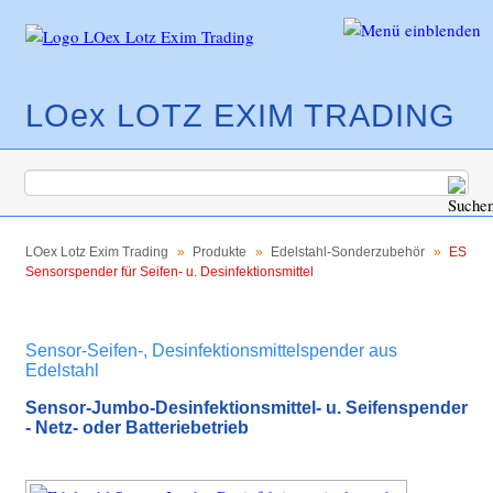
LOex LOTZ EXIM TRADING
Navigation
Produkte
überspringen
LOex Lotz Exim Trading
Produkte
Edelstahl-Sonderzubehör
ES
Sensorspender für Seifen- u. Desinfektionsmittel
Sensorarmaturen mit Schwenkauslauf
OXuna - Sensorarmaturenserie aus Edelstahl
Sensor-Seifen-, Desinfektionsmittelspender aus
Sensor-Standarmaturen aus Edelstahl oder
Edelstahl
Messing
Sensor-Jumbo-Desinfektionsmittel- u. Seifenspender
Sensor-Standarmaturen in
- Netz- oder Batteriebetrieb
Pulverbeschichtung
Sensor-Wandarmaturen in Edelstahl und in