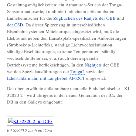
Gestaltungsmöglichkeiten: ein Armaturen-Set aus der Tonga-
Chrom - AP
Sensorarmaturserie, kombiniert mit einem abflammbaren
Sensor-Designarmaturen mit starrem Auslauf
Einhebelmischer für die
Zugküchen des Railjets der ÖBB
und
der CSD
. Da dieser Spitzenzug in unterschiedlichen
Design-Sensormischbatterie starr – in
Eisenbahnsystemen Mitteleuropas eingesetzt wird, muß die
Schwarz
Elektronik neben den Einsatzplatz-spezifischen Anforderungen
Sensor-Designwaschtischarmaturen starr - in
(Stroboskop-Lichteffekt, ständige Lichtwechselsituation,
Chrom
ständige Erschütterungen, extreme Temperaturen, ständig
wechselnde Benutzer, e. a.) auch deren spezielle
Sensor-Einhebelmischbatterien
Betriebssysteme berücksichtigen. In den
Nightjets
der ÖBB
werden Spezialausführungen der
Tonga2
sowie der
Einhebelmischer in Edelstahl
Edelstahlarmatur mit Langhebel AP62CT
eingesetzt.
Schwenkauslauf
Der oben erwähnte abflammbare manuelle Einhebelmischer - KJ
Einhebelmischer in Chrom
32820 2 - wird übrigens in der neuen Generation der ICx der
Edelstahlarmaturen elektronisch
DB in den Galleys eingebaut.
ES Sensoramaturen Stand
ES Sensor Hygienearmatur Stand
ES Sensoramaturen Wand AP
KJ 32820 2 auch im ICEx