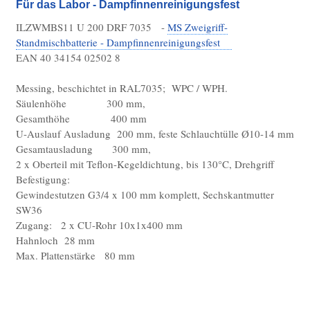
Für das Labor - Dampfinnenreinigungsfest
Downloads
ILZWMBS11 U 200 DRF 7035 -
MS Zweigriff-
Betriebsanleitungen
Standmischbatterie - Dampfinnenreinigungsfest
EAN 40 34154 02502 8
Stammblätter
Richtlinien & Verordnungen
Messing, beschichtet in RAL7035; WPC / WPH.
Säulenhöhe 300 mm,
Über LOex
Gesamthöhe 400 mm
U-Auslauf Ausladung 200 mm, feste Schlauchtülle Ø10-14 mm
Gesamtausladung 300 mm,
2 x Oberteil mit Teflon-Kegeldichtung, bis 130°C, Drehgriff
Befestigung:
Gewindestutzen G3/4 x 100 mm komplett, Sechskantmutter
SW36
Zugang: 2 x CU-Rohr 10x1x400 mm
Hahnloch 28 mm
Max. Plattenstärke 80 mm