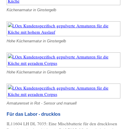
ES Covid-Prüfschleusen mit Masken- u.
Küchenarmatur in Ginstergelb
Temperaturprüfung
ES Einzel- Mehrplatz-
Sensorseifenspenderanlagen
ES Waschraum Accessoires
Hohe Küchenarmatur in Ginstergelb
Zubehör/Ersatzteile
Sonderbauten
ES-Trinkbrunnenbecken mit ATM-
Hohe Küchenarmatur in Ginstergelb
Antitropfmulde
Kniehebel Selbstschlussarmatur
Elektronik
Armaturenset in Rot - Sensor und manuell
Sanitärelektronik
Für das Labor - drucklos
Sanitärarmaturen
IL11604 LH DL 7035: Eine Mischbatterie für den drucklosen
Sonderfertigungen