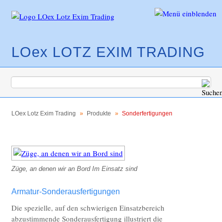
LOex LOTZ EXIM TRADING
Navigation
Produkte
überspringen
LOex Lotz Exim Trading
Produkte
Sonderfertigungen
Sensorarmaturen mit Schwenkauslauf
OXuna - Sensorarmaturenserie aus Edelstahl
Sensor-Standarmaturen aus Edelstahl oder
Züge, an denen wir an Bord Im Einsatz sind
Messing
Sensor-Standarmaturen in
Armatur-Sonderausfertigungen
Pulverbeschichtung
Die spezielle, auf den schwierigen Einsatzbereich
abzustimmende Sonderausfertigung illustriert die
Sensor-Wandarmaturen in Edelstahl und in