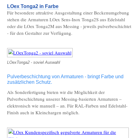
ES Sensorarmaturen Wand UP
LOex Tonga2 in Farbe
Für besondere attraktive Ausgestaltung einer Beckenumgebung
ES Sanitärelektronik Dusche UP Sensor-
stehen die Armaturen LOex Sens-Inox Tonga2S aus Edelstahl
Piezo
oder die LOex Tonga2M aus Messing - jeweils pulverbeschichtet
ES Sanitärelektronik Urinal WC UP
- für den Gestalter zur Verfügung.
ES Piezo-Tasterarmaturen Stand
ES Piezo-Tasterarmaturen Wand UP
LOexTonga2 - soviel Auswahl
Edelstahlarmaturen manuell
ES Standarmaturen Trink- u. VE-Wasser
Pulverbeschichtung von Armaturen - bringt Farbe und
zusätzlichen Schutz.
ES Wandarmaturen Trink- u. VE-Wasser
Als Sonderfertigung bieten wir die Möglichkeit der
ES Pendelbrausen für VE- und Trinkwasser
Pulverbeschichtung unserer Messing-basierten Armaturen –
elektronisch wie manuell – an. Für RAL-Farben und Edelstahl-
Edelstahl-Sonderzubehör
Finish auch in Kleinchargen möglich.
ES VE-Wasser Druckluft Hygienepistolen-Set
ES Sensorspender für Seifen- u.
Desinfektionsmittel