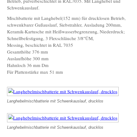
Betrieb, pulverbeschichtet in RAL7035. Mit Langhebel und
Sonderfertigungen - Laborbereiche
Schwenkauslauf.
Anwendungen
Mischbatterie mit Langhebel(152 mm) für drucklosen Betrieb,
schwenkbarer Gußauslauf, Siebstrahler, Ausladung 200mm,
Medizin
Keramik-Kartusche mit Heißwasserbegrenzung, Niederdruck;
Labor
Schnellbefestigung, 3 Flexschläuche 3/8"ÜM,
Messing, beschichtet in RAL 7035
Nahrungsmittelherstellung/HoReCa
Gesamthöhe 376 mm
Auslaufhöhe 300 mm
Bad – barrierefrei
Hahnloch 36 mm Dm
Objektbereich
Für Plattenstärke max 51 mm
Vorteile
Drucklose Sensorarmaturen
Hygiene
Langhebelmischbatterie mit Schwenkauslauf, drucklos
Umweltschutz
Sicherheit
Langhebelmischbatterie mit Schwenkauslauf, drucklos
Barrierefreiheit